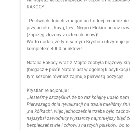
RAKOCY .
Po dwóch dniach zmagań na trudnej technicznie 
przyjaciółmi, Rayą, Levi, Negro i Flokim po raz cz
(zaprzęg złożony z czterech psów)!
Warto dodać, że tym samym Krystian utrzymuje pr
kompletem 4000 punktów !
Natalia Rakocy wraz z Mojito zdobyła brązowy krążek
(biegacz + pies)! Natomiast w ogólnej klasyfikac
tym sezonie również zajmuje pierwszą pozycję!
Krystian relacjonuje :
„
Jesteśmy szczęśliwi, że po raz kolejny udało nam s
Pierwszego dnia rywalizacji na trasie mieliśmy śni
„na kółkach”, więc jednocześnie trzeba było zacho
najszybsi zawodnicy wystarczy najmniejszy błąd 
bezpieczeństwie i zdrowiu naszych psiaków, bo t