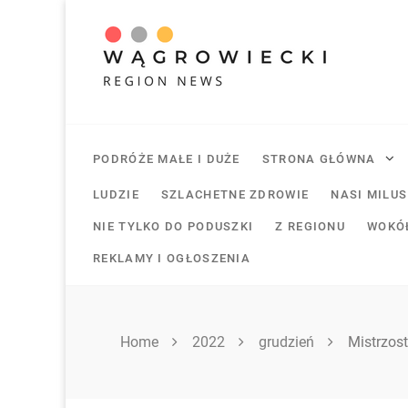
Skip
to
content
PODRÓŻE MAŁE I DUŻE
STRONA GŁÓWNA
LUDZIE
SZLACHETNE ZDROWIE
NASI MILU
NIE TYLKO DO PODUSZKI
Z REGIONU
WOKÓ
REKLAMY I OGŁOSZENIA
Home
2022
grudzień
Mistrzos