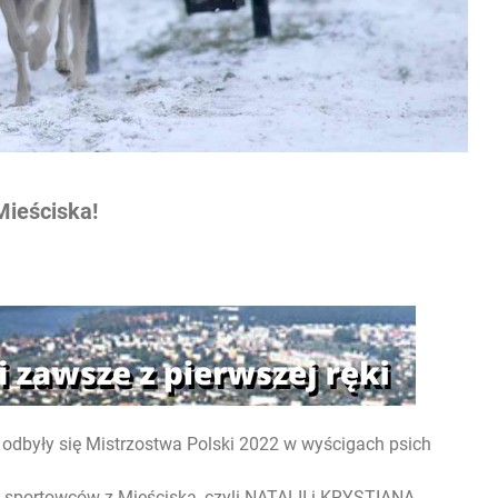
Mieściska!
dbyły się Mistrzostwa Polski 2022 w wyścigach psich
o sportowców z Mieściska, czyli NATALII i KRYSTIANA