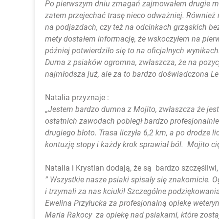
Po pierwszym dniu zmagań zajmowałem drugie miej
zatem przejechać trasę nieco odważniej. Również
na podjazdach, czy też na odcinkach grząskich bez
mety dostałem informację, że wskoczyłem na pierw
później potwierdziło się to na oficjalnych wynikach
Duma z psiaków ogromna, zwłaszcza, że na pozycji
najmłodsza już, ale za to bardzo doświadczona Levi
Natalia przyznaje :
„
Jestem bardzo dumna z Mojito, zwłaszcza że jest 
ostatnich zawodach pobiegł bardzo profesjonalnie
drugiego błoto. Trasa liczyła 6,2 km, a po drodze
kontuzję stopy i każdy krok sprawiał ból. Mojito c
Natalia i Krystian dodają, że są bardzo szczęśliwi,
” Wszystkie nasze psiaki spisały się znakomicie. 
i trzymali za nas kciuki! Szczególne podziękowani
Ewelina Przyłucka za profesjonalną opiekę weteryn
Maria Rakocy za opiekę nad psiakami, które zos