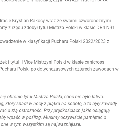
trasie Krystian Rakocy wraz ze swoimi czworonożnymi
warty z rzędu zdobył tytuł Mistrza Polski w klasie DR4 NB1
owadzenie w klasyfikacji Pucharu Polski 2022/2023 z
 i tytuł II Vice Mistrzyni Polski w klasie canicross
ji Pucharu Polski po dotychczasowych czterech zawodach w
ię obronić tytuł Mistrza Polski, choć nie było łatwo.
eg, który spadł w nocy z piątku na sobotę, a to były zawody
wać dużą ostrożność. Przy prędkościach jakie osiągają
żeby wpaść w poślizg. Musimy oczywiście pamiętać o
o one w tym wszystkim są najważniejsze.