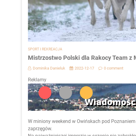
SPORT I REKREACJA
Mistrzostwo Polski dla Rakocy Team z 
Dominika Danieluk
2022-12-17
0 comment
Reklamy
W miniony weekend w Owińskach pod Poznaniem o
zaprzęgów.
Na najważniejszej imprezie w sezonie nie zabrakł