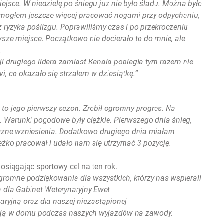
sce. W niedzielę po śniegu już nie było śladu. Można było
 mogłem jeszcze więcej pracować nogami przy odpychaniu,
 ryzyka poślizgu. Poprawiliśmy czas i po przekroczeniu
sze miejsce. Początkowo nie docierało to do mnie, ale
.
 drugiego lidera zamiast Kenaia pobiegła tym razem nie
, co okazało się strzałem w dziesiątkę.”
to jego pierwszy sezon. Zrobił ogromny progres. Na
. Warunki pogodowe były ciężkie. Pierwszego dnia śnieg,
 liczne wzniesienia. Dodatkowo drugiego dnia miałam
iężko pracował i udało nam się utrzymać 3 pozycję.
 osiągając sportowy cel na ten rok.
Ogromne podziękowania dla wszystkich, którzy nas wspierali
a dla Gabinet Weterynaryjny Ewet
aryjną oraz dla naszej niezastąpionej
tają w domu podczas naszych wyjazdów na zawody.