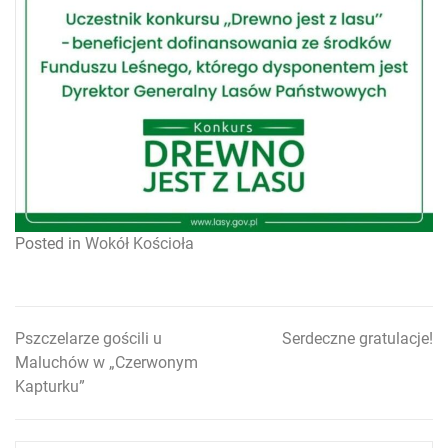
Posted in
Wokół Kościoła
Pszczelarze gościli u
Serdeczne gratulacje!
Nawigacja
Maluchów w „Czerwonym
wpisu
Kapturku”