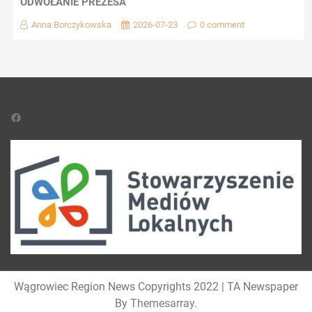
ODWOŁANIE PREZESA
Anna Borczykowska
2026-07-23
0 comment
Facebook
Wągrowiec Region News Copyrights 2022
|
TA Newspaper
By
Themesarray
.