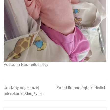
Posted in
Nasi milusińscy
Urodziny najstarszej
Zmarł Roman Dąbski-Nerlich
Nawigacja
mieszkanki Starężynka
wpisu