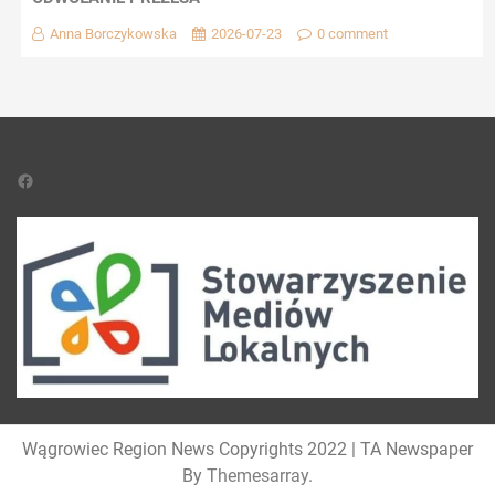
Anna Borczykowska
2026-07-23
0 comment
Facebook
Wągrowiec Region News Copyrights 2022
|
TA Newspaper
By
Themesarray
.