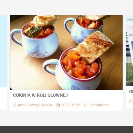
O
CUKINIA W ROLI GŁÓWNEJ
Anna Borczykowska
2026-07-23
0 comment