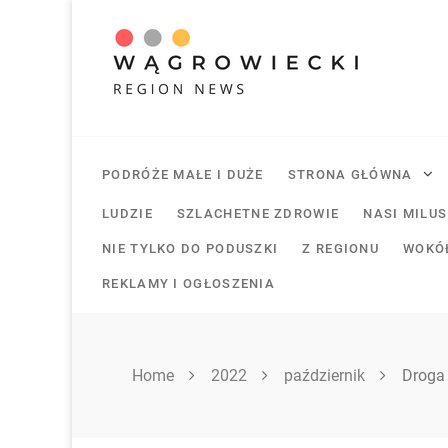
Skip
to
content
PODRÓŻE MAŁE I DUŻE
STRONA GŁÓWNA
LUDZIE
SZLACHETNE ZDROWIE
NASI MILU
NIE TYLKO DO PODUSZKI
Z REGIONU
WOKÓ
REKLAMY I OGŁOSZENIA
Home
2022
październik
Droga 