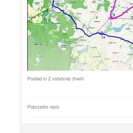
Posted in
Z ostatniej chwili
Poprzedni wpis
Nawigacja
wpisu