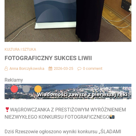
KULTURA I SZTUKA
FOTOGRAFICZNY SUKCES LIWII
Anna Borczykowska
2026-03-25
0 comment
Reklamy
WĄGROWCZANKA Z PRESTIŻOWYM WYRÓŻNIENIEM
NIEZWYKŁEGO KONKURSU FOTOGRAFICZNEGO
Dziś Rzeszowie ogłoszono wyniki konkursu „ŚLADAMI