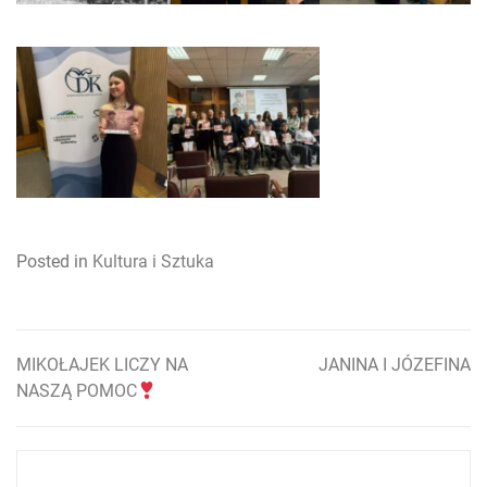
Posted in
Kultura i Sztuka
MIKOŁAJEK LICZY NA
JANINA I JÓZEFINA
Nawigacja
NASZĄ POMOC
wpisu