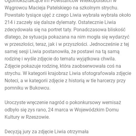
Ogólnokształcące im Powstańców Wielkopolskich w
Wągrowcu Macieja Patelskiego na szkolnym strychu.
Powstało tysiące ujęć z czego Liwia wybrała wybrała około
214 i zaczeły się dalsze dylematy. Ostatecznie Liwia
zdecydowała się na portret taty. Ponadczasowa bliskość
dlatego, że sytuacja pokazana na nim mogła się wydarzyć
w przeszłości, teraz, jak i w przyszłości. Jednocześnie z tej
samej sesji Liwia postanowiła, że postawi na tą samą
rodzinę i wyśle zdjęcie do tematu wyjątkowa chwila.
Zdjęcie pokazuje rodzinę, która zaobserwowała coś na
strychu. W kategorii krajobraz Liwia sfotografowała zdjęcie
Noteci, a w kategorii zdjęcie z historią w tle harcerzy przy
pomniku w Bukowcu.
Uroczyste wręczenie nagród o pokonkursowy wernisaż
odbyło się zys rano, 24 marca w Wojewódzkim Domu
Kultury w Rzeszowie.
Decyzją jury za zdjęcie Liwia otrzymała