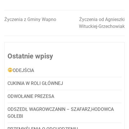
Życzenia z Gminy Wapno
Życzenia od Agnieszki
Nawigacja
Wituckiej-Grzechowiak
wpisu
Ostatnie wpisy
ODEJŚCIA
CUKINIA W ROLI GŁÓWNEJ
ODWOŁANIE PREZESA
ODSZEDŁ WAGROWCZANIN – SZAFARZ,HODOWCA
GOŁEBI